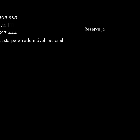
 505 985
174 111
Reserve Já
 917 444
sto para rede móvel nacional.