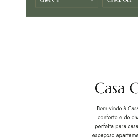
Check In
Check Out
Casa G
Bem-vindo à Ca
conforto e do ch
perfeita para casa
espaçoso apartamen