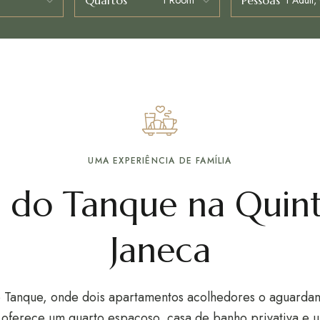
Quartos
Pessoas
UMA EXPERIÊNCIA DE FAMÍLIA
 do Tanque na Quin
Janeca
 Tanque
, onde dois
apartamentos
acolhedores o aguardam 
oferece um quarto espaçoso, casa de banho privativa e um