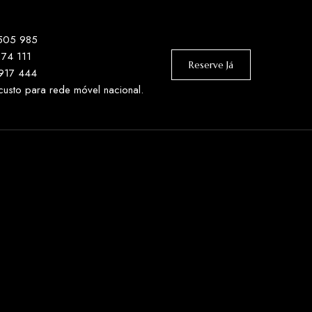
 505 985
174 111
Reserve Já
 917 444
sto para rede móvel nacional.