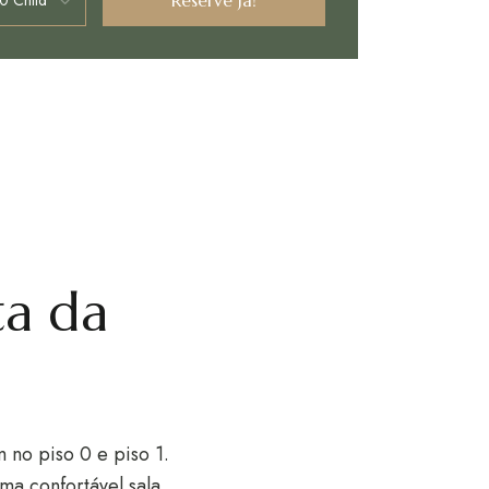
ta da
no piso 0 e piso 1.
a confortável sala