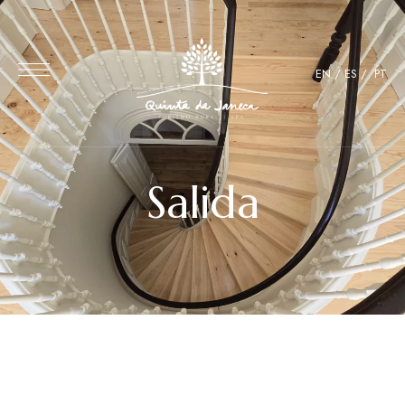
EN
/
ES
/
PT
Salida