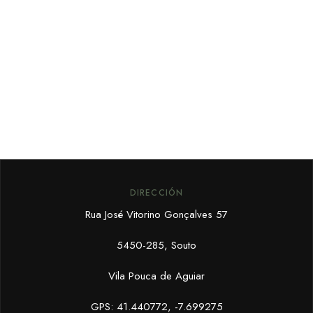
DIRECCIÓN
Rua José Vitorino Gonçalves 57
5450-285, Souto
Vila Pouca de Aguiar
GPS: 41.440772, -7.699275