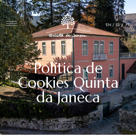
EN
/
ES
/
PT
Política de
Cookies Quinta
da Janeca