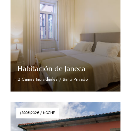
Habitación de Janeca
2 Camas Individuales / Baño Privado
Ver Mais Detalhes
(2̶9̶0̶€)232€ / NOCHE