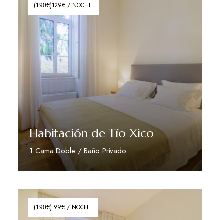
(1̶9̶0̶€)129€ / NOCHE
Habitación de Tío Xico
1 Cama Doble / Baño Privado
Ver Mais Detalhes
(1̶9̶0̶€) 99€ / NOCHE